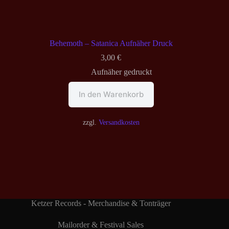
Behemoth – Satanica Aufnäher Druck
3,00
€
Aufnäher gedruckt
In den Warenkorb
zzgl.
Versandkosten
Ketzer Records - Merchandise & Tonträger
Mailorder & Festival Sales