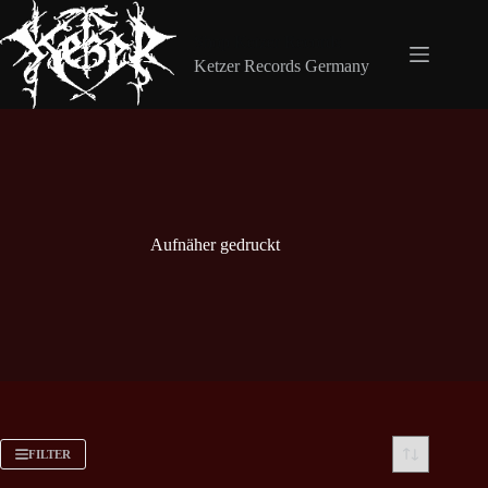
Zum
Inhalt
Shop Ketzer Records
springen
Ketzer Records Germany
Aufnäher gedruckt
FILTER