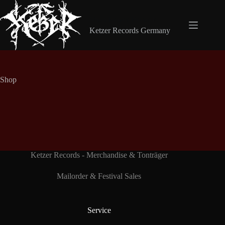
Zum
Inhalt
Shop Ketzer Records
springen
Ketzer Records Germany
Shop
Ketzer Records - Merchandise & Tonträger
Mailorder & Festival Sales
Service