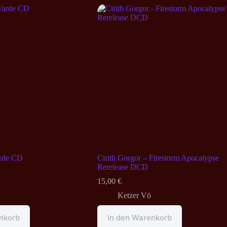
arde CD
Cirith Gorgor – Firestorm Apocalypse
Rerelease DCD
15,00
€
Ketzer Vö
nkorb
In den Warenkorb