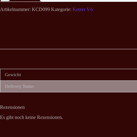
Sentenced
To
Artikelnummer:
KCD099
Kategorie:
Ketzer Vö
War
CD
Menge
Gewicht
Delivery Status
Rezensionen
Es gibt noch keine Rezensionen.