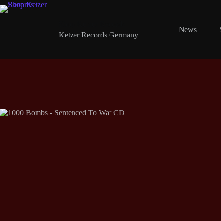
Zum
Inhalt
springen
Shop Ketzer Records
News
Ketzer Records Germany