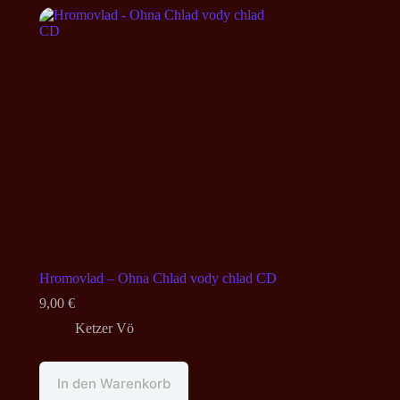
Hromovlad – Ohna Chlad vody chlad CD
9,00
€
Ketzer Vö
In den Warenkorb