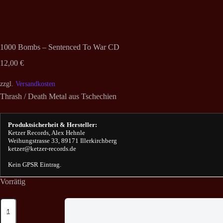
1000 Bombs – Sentenced To War CD
12,00
€
zzgl.
Versandkosten
Thrash / Death Metal aus Tschechien
Produktsicherheit & Hersteller:
Ketzer Records, Alex Hehnle
Weihungstrasse 33, 89171 Illerkirchberg
ketzer@ketzer-records.de
Kein GPSR Eintrag.
Vorrätig
1000
Bombs
-