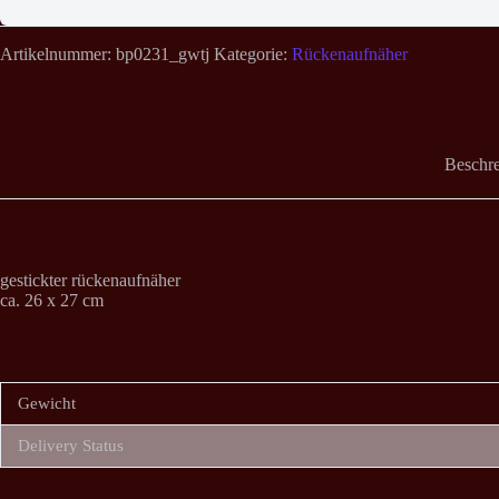
Artikelnummer:
bp0231_gwtj
Kategorie:
Rückenaufnäher
Beschr
gestickter rückenaufnäher
ca. 26 x 27 cm
Gewicht
Delivery Status