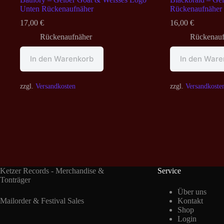
Unten Rückenaufnäher
Rückenaufnäher
17,00
€
16,00
€
Rückenaufnäher
Rückenauf
In den Warenkorb
In den Ware
zzgl.
Versandkosten
zzgl.
Versandkoste
Ketzer Records - Merchandise &
Service
Tonträger
Über uns
Mailorder & Festival Sales
Kontakt
Shop
Login