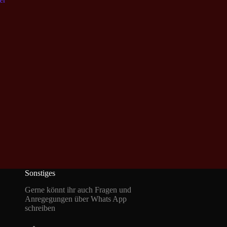
Sonstiges
Gerne könnt ihr auch Fragen und
Anregegungen über Whats App
schreiben