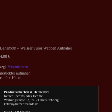
Behemoth – Weisser Furor Wappen Aufnäher
4,00
€
zzgl.
Versandkosten
gestickter aufnäher
ca. 9 x 10 cm
Produktsicherheit & Hersteller:
Ketzer Records, Alex Hehnle
Weihungstrasse 33, 89171 Illerkirchberg
ketzer@ketzer-records.de
Kein GPSR Eintrag.