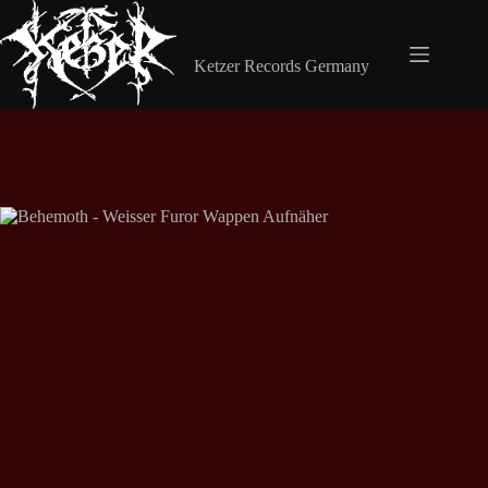
Zum
Inhalt
Shop Ketzer Records
springen
Ketzer Records Germany