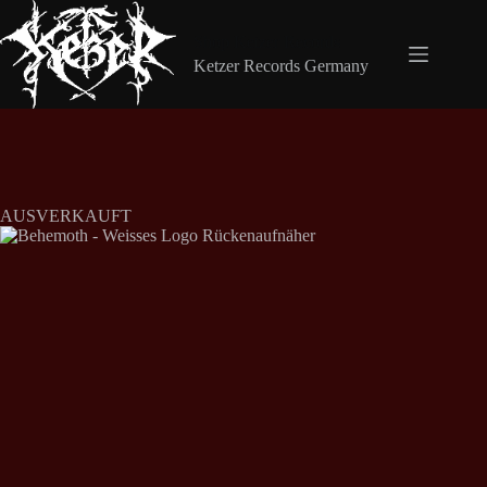
Zum
Inhalt
Shop Ketzer Records
springen
Ketzer Records Germany
AUSVERKAUFT