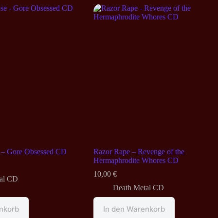
 – Gore Obsessed CD
Razor Rape – Revenge of the
Hermaphrodite Whores CD
10,00
€
al CD
Death Metal CD
nkorb
In den Warenkorb