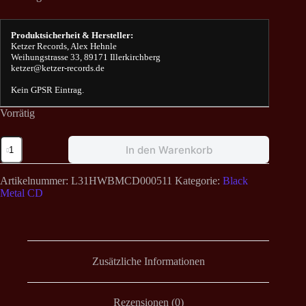
Produktsicherheit & Hersteller:
Ketzer Records, Alex Hehnle
Weihungstrasse 33, 89171 Illerkirchberg
ketzer@ketzer-records.de
Kein GPSR Eintrag.
Vorrätig
Blut
In den Warenkorb
aus
Nord
/
Artikelnummer:
L31HWBMCD000511
Kategorie:
Black
Aevangelist
Metal CD
-
Codex
Obscura
Nomina
Digi
CD
Zusätzliche Informationen
Menge
Rezensionen (0)