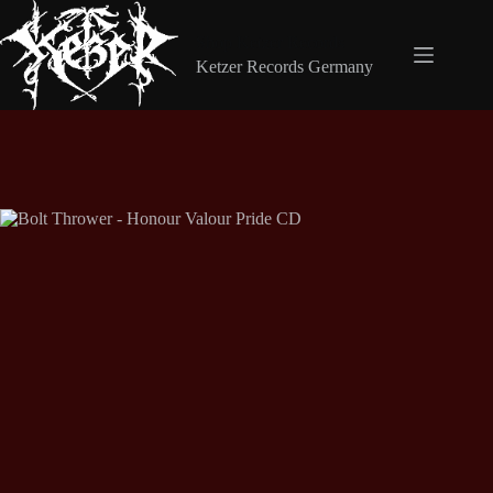
Zum
Inhalt
Shop Ketzer Records
springen
Ketzer Records Germany