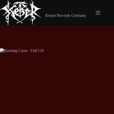
Zum
Inhalt
Shop Ketzer Records
springen
Ketzer Records Germany