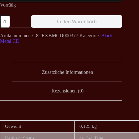
Vorrätig
Burning
In den Warenkorb
Cross
-
Fall
Artikelnummer:
G8TEXBMCD000377
Kategorie:
Black
CD
Metal CD
Menge
Zusätzliche Informationen
Rezensionen (0)
Gewicht
0,125 kg
Delivery Status
ca. 3-4 Tage