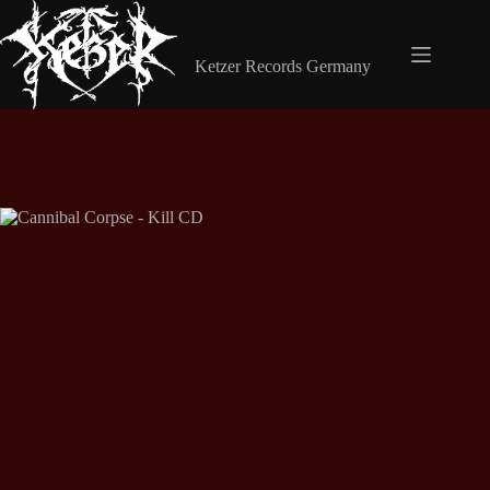
Zum
Inhalt
Shop Ketzer Records
springen
Ketzer Records Germany