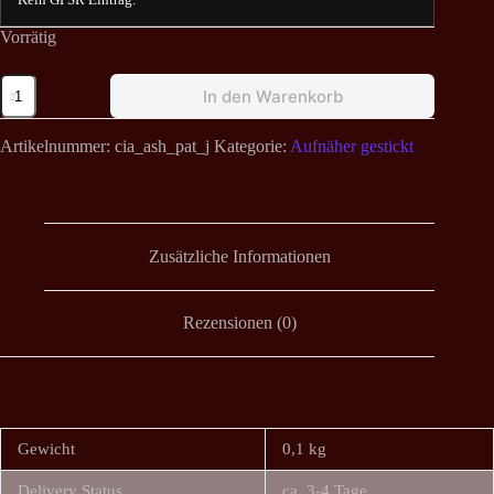
Vorrätig
Cianicide
In den Warenkorb
-
Ashes
to
Artikelnummer:
cia_ash_pat_j
Kategorie:
Aufnäher gestickt
Dust
Aufnäher
Menge
Zusätzliche Informationen
Rezensionen (0)
Gewicht
0,1 kg
Delivery Status
ca. 3-4 Tage