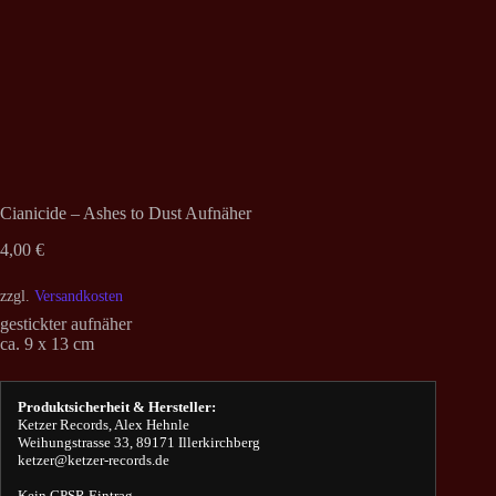
Cianicide – Ashes to Dust Aufnäher
4,00
€
zzgl.
Versandkosten
gestickter aufnäher
ca. 9 x 13 cm
Produktsicherheit & Hersteller:
Ketzer Records, Alex Hehnle
Weihungstrasse 33, 89171 Illerkirchberg
ketzer@ketzer-records.de
Kein GPSR Eintrag.