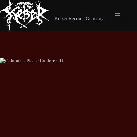
Zum
Inhalt
Shop Ketzer Records
springen
Ketzer Records Germany