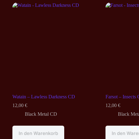
Watain – Lawless Darkness CD
Farsot – Insects
12,00
€
12,00
€
Black Metal CD
Black Met
In den Warenkorb
In den Ware