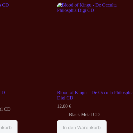
 CD
Blood of Kingu – De Occulta Philosphi
Digi CD
12,00
€
al CD
Black Metal CD
nkorb
In den Warenkorb