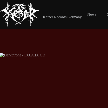
Zum
Inhalt
springen
Shop Ketzer Records
News
Ketzer Records Germany