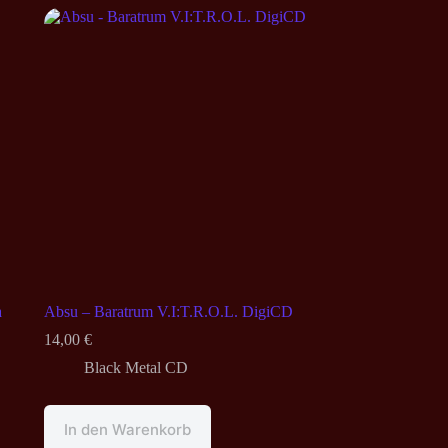
a
Absu – Baratrum V.I:T.R.O.L. DigiCD
14,00
€
Black Metal CD
In den Warenkorb