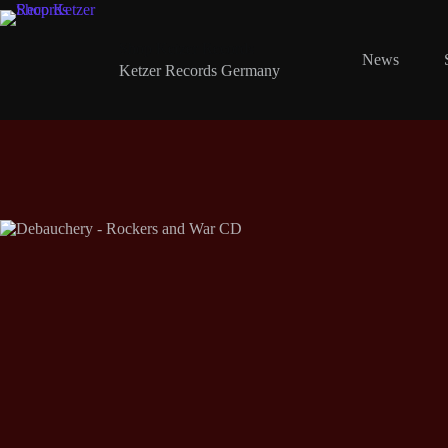
Zum
Inhalt
springen
Shop Ketzer Records
News
Ketzer Records Germany