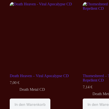
Death Heaven – Viral Apocalypse CD
Thornesbreed – 
Repellent CD
7,00
€
7,14
€
Death Metal CD
Death Met
In den Warenkorb
In den Ware