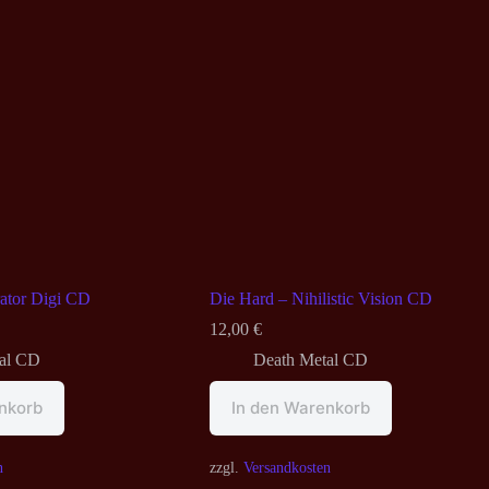
ator Digi CD
Die Hard – Nihilistic Vision CD
12,00
€
al CD
Death Metal CD
nkorb
In den Warenkorb
n
zzgl.
Versandkosten