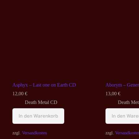
Asphyx – Last one on Earth CD
Aborym – Gener
12,00
€
13,00
€
Death Metal CD
Death Met
In den Warenkorb
In den Ware
zzgl.
Versandkosten
zzgl.
Versandkoste