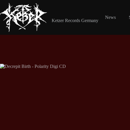
Zum
Inhalt
springen
Shop Ketzer Records
News
Ketzer Records Germany