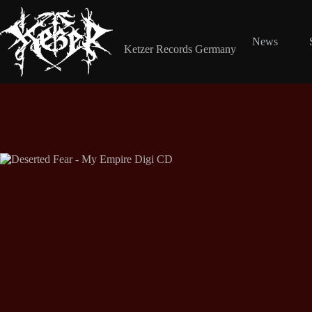
Zum
Inhalt
springen
Shop Ketzer Records
News
Ketzer Records Germany