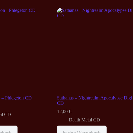
n – Phlegeton CD
Sathanas – Nightrealm Apocalypse Digi
CD
12,00
€
al CD
Death Metal CD
nkorb
In den Warenkorb