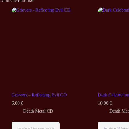
Ähnliche Produkte
Grievers – Reflecting Evil CD
Dark Celebratio
6,00
€
10,00
€
Death Metal CD
Death Met
In den Warenkorb
In den Ware