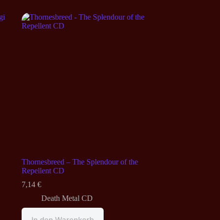
Thornesbreed – The Splendour of the
Repellent CD
7,14
€
Death Metal CD
In den Warenkorb