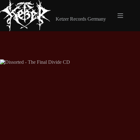
Zum
Inhalt
Shop Ketzer Records
springen
Ketzer Records Germany