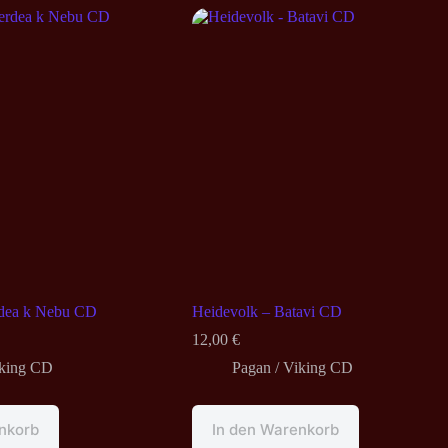
rdea k Nebu CD
Heidevolk – Batavi CD
12,00
€
iking CD
Pagan / Viking CD
nkorb
In den Warenkorb