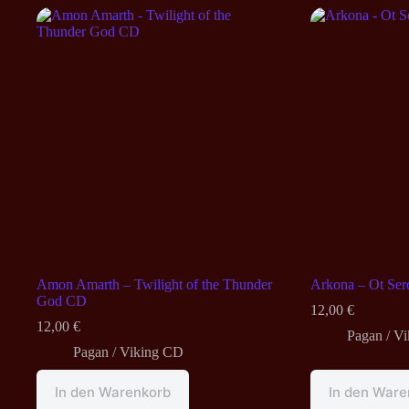
Amon Amarth – Twilight of the Thunder
Arkona – Ot Se
God CD
12,00
€
12,00
€
Pagan / V
Pagan / Viking CD
In den Warenkorb
In den Ware