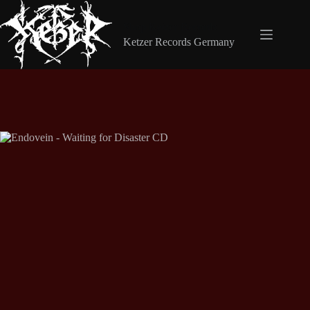
Zum
Inhalt
Shop Ketzer Records
springen
Ketzer Records Germany