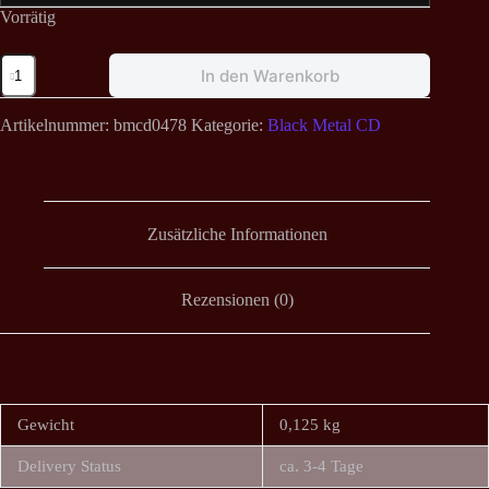
Vorrätig
Farsot
In den Warenkorb
-
Insects
CD
Artikelnummer:
bmcd0478
Kategorie:
Black Metal CD
Menge
Zusätzliche Informationen
Rezensionen (0)
Gewicht
0,125 kg
Delivery Status
ca. 3-4 Tage