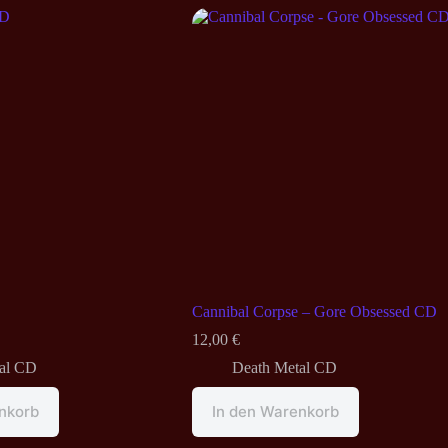
Cannibal Corpse – Gore Obsessed CD
12,00
€
al CD
Death Metal CD
nkorb
In den Warenkorb