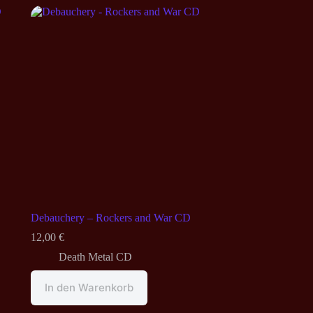
Debauchery – Rockers and War CD
12,00
€
Death Metal CD
In den Warenkorb