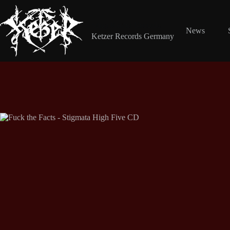
Zum
Inhalt
springen
Shop Ketzer Records
News
Ketzer Records Germany