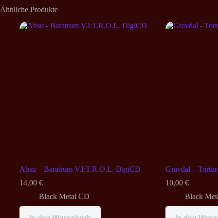
Ähnliche Produkte
Absu – Baratrum V.I:T.R.O.L. DigiCD
Gravdal – Tortu
14,00
€
10,00
€
Black Metal CD
Black Met
In den Warenkorb
In den Ware