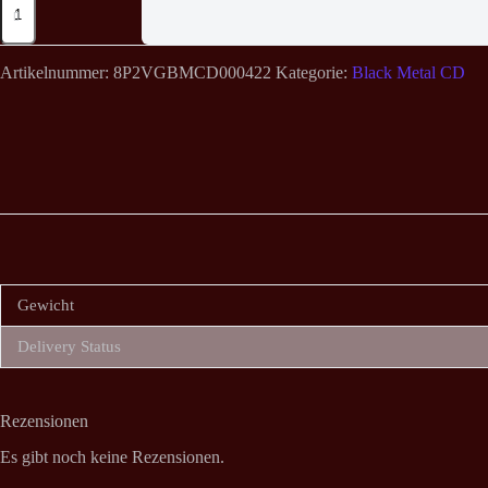
-
The
Spectral
Voices
Artikelnummer:
8P2VGBMCD000422
Kategorie:
Black Metal CD
A5
Digi
CD
Menge
Gewicht
Delivery Status
Rezensionen
Es gibt noch keine Rezensionen.