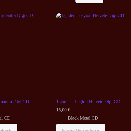
rmantra Digi CD
Tsjuder – Legion Helvete Digi CD
15,00
€
al CD
Black Metal CD
nkorb
In den Warenkorb