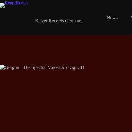
Zum
Inhalt
springen
Shop Ketzer Records
News
Ketzer Records Germany