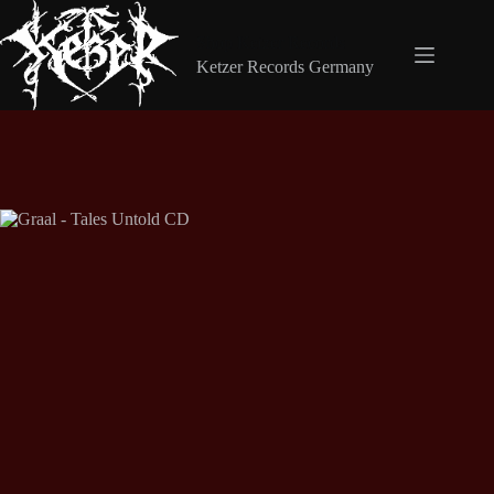
Zum
Inhalt
Shop Ketzer Records
springen
Ketzer Records Germany