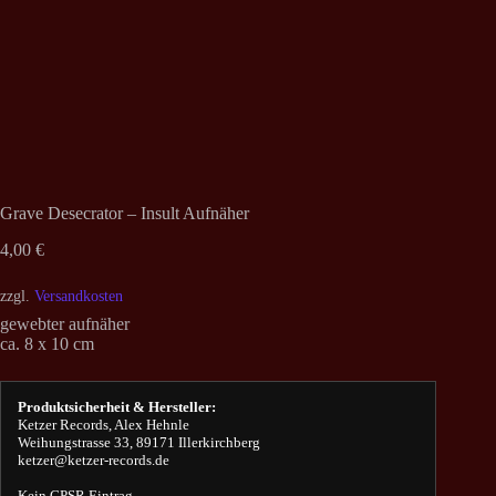
Grave Desecrator – Insult Aufnäher
4,00
€
zzgl.
Versandkosten
gewebter aufnäher
ca. 8 x 10 cm
Produktsicherheit & Hersteller:
Ketzer Records, Alex Hehnle
Weihungstrasse 33, 89171 Illerkirchberg
ketzer@ketzer-records.de
Kein GPSR Eintrag.