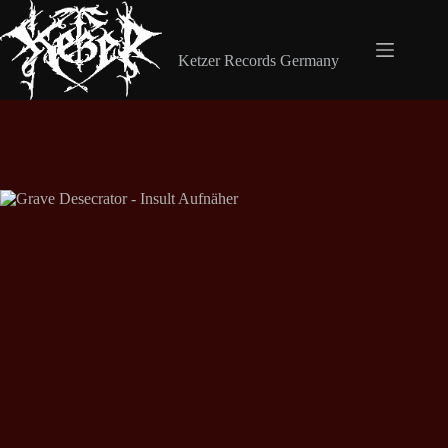
Zum
Inhalt
Shop Ketzer Records
springen
Ketzer Records Germany