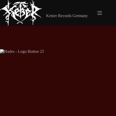
Zum
Inhalt
Shop Ketzer Records
springen
Ketzer Records Germany