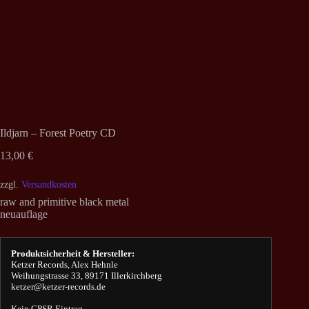
Ildjarn – Forest Poetry CD
13,00
€
zzgl.
Versandkosten
raw and primitive black metal
neuauflage
Produktsicherheit & Hersteller:
Ketzer Records, Alex Hehnle
Weihungstrasse 33, 89171 Illerkirchberg
ketzer@ketzer-records.de
Kein GPSR Eintrag.