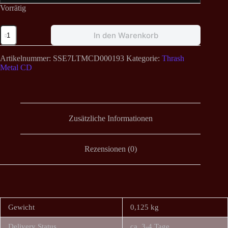
Vorrätig
In.Si.Dia
In den Warenkorb
-
Denso
Inngano
Artikelnummer:
SSE7LTMCD000193
Kategorie:
Thrash
CD
Metal CD
Menge
Zusätzliche Informationen
Rezensionen (0)
Gewicht
0,125 kg
Delivery Status
ca. 3-4 Tage