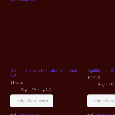
Xerion – Cantares Das Loitas Esquecidas
Equilibrium – R
CD
12,00
€
11,00
€
Pagan / V
Pagan / Viking CD
In den Warenkorb
In den Ware
zzgl.
Versandkosten
zzgl.
Versandkoste