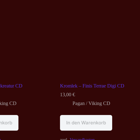
ekreatur CD
Kromlek – Finis Terrae Digi CD
13,00
€
iking CD
Pagan / Viking CD
nkorb
In den Warenkorb
n
zzgl.
Versandkosten