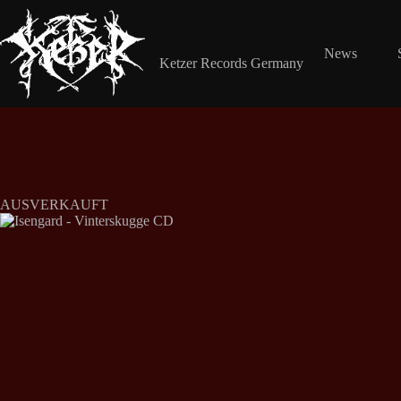
Zum
Inhalt
springen
Shop Ketzer Records
News
Ketzer Records Germany
AUSVERKAUFT