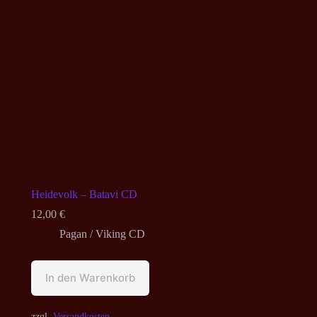
Heidevolk – Batavi CD
12,00
€
Pagan / Viking CD
In den Warenkorb
zzgl.
Versandkosten