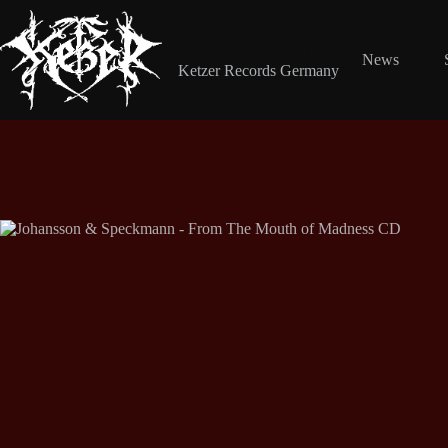
Zum
Inhalt
springen
Shop Ketzer Records
News
Ketzer Records Germany