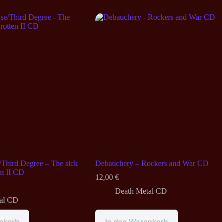
Third Degree – The sick
Debauchery – Rockers and War CD
en II CD
12,00
€
Death Metal CD
al CD
nkorb
In den Warenkorb