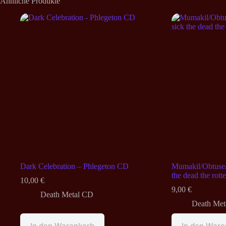
Ähnliche Produkte
Dark Celebration – Phlegeton CD
Mumakil/Obtuse/
the dead the rott
10,00
€
9,00
€
Death Metal CD
Death Met
In den Warenkorb
In den Ware