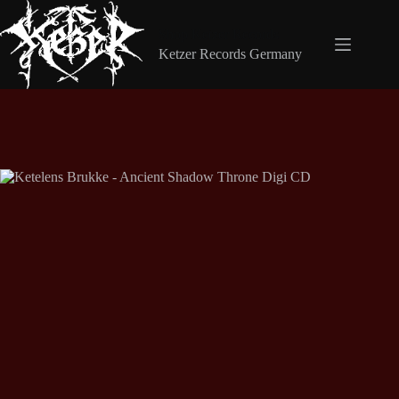
Zum
Inhalt
Shop Ketzer Records
springen
Ketzer Records Germany