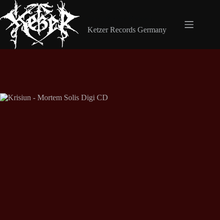
Zum
Inhalt
Shop Ketzer Records
springen
Ketzer Records Germany