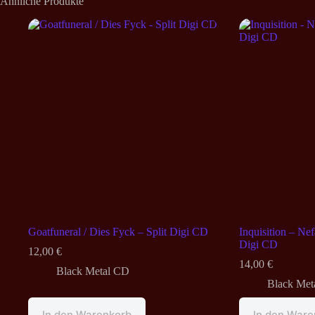
Ähnliche Produkte
Goatfuneral / Dies Fyck – Split Digi CD
Inquisition – Ne
Digi CD
12,00
€
14,00
€
Black Metal CD
Black Met
In den Warenkorb
In den Ware