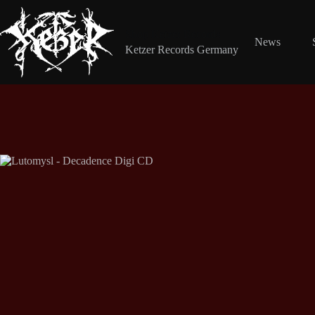
Zum
Inhalt
springen
Shop Ketzer Records
News
Ketzer Records Germany