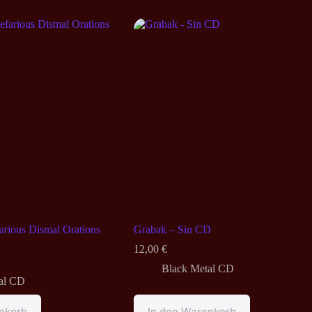
farious Dismal Orations
Grabak – Sin CD
12,00
€
Black Metal CD
al CD
nkorb
In den Warenkorb