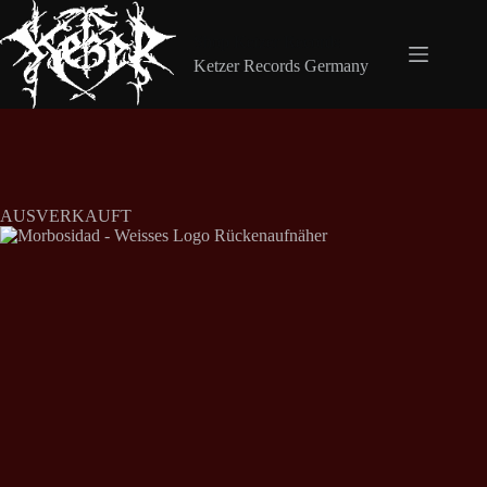
Zum
Inhalt
Shop Ketzer Records
springen
Ketzer Records Germany
AUSVERKAUFT