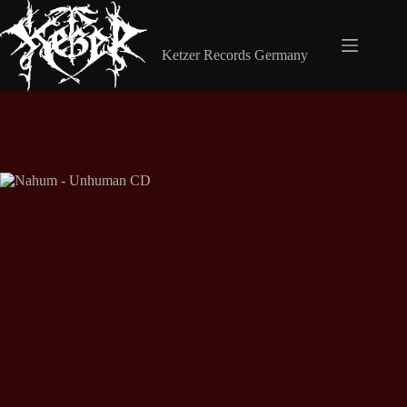
Zum
Inhalt
Shop Ketzer Records
springen
Ketzer Records Germany