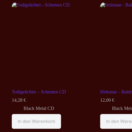
Todtgelichter – Schemen CD
Helrunar – Baldr
14,28
€
12,00
€
Black Metal CD
Black Met
In den Warenkorb
In den Ware