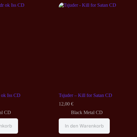
 ok Iss CD
Tsjuder – Kill for Satan CD
12,00
€
al CD
Black Metal CD
nkorb
In den Warenkorb