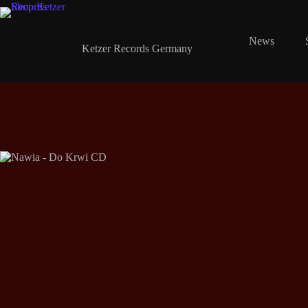
Zum
Inhalt
springen
Shop Ketzer Records
News
Ketzer Records Germany