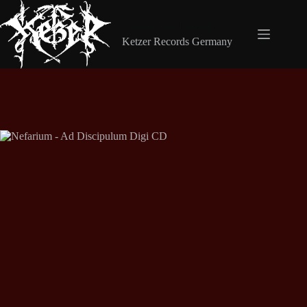
Zum
Inhalt
Shop Ketzer Records
springen
Ketzer Records Germany