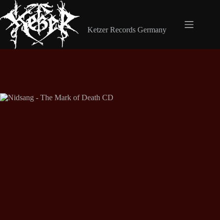
Zum
Inhalt
Shop Ketzer Records
springen
Ketzer Records Germany