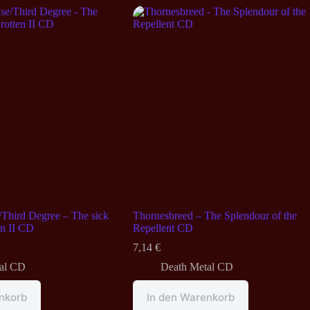
Third Degree – The sick
Thornesbreed – The Splendour of the
en II CD
Repellent CD
7,14
€
al CD
Death Metal CD
nkorb
In den Warenkorb