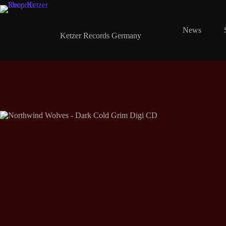
Zum
Inhalt
springen
Shop Ketzer Records
News
Ketzer Records Germany