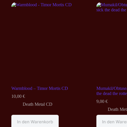
Warmblood – Timor Mortis CD
Mumakil/Obtuse/
the dead the rott
10,00
€
9,00
€
Death Metal CD
Death Met
In den Warenkorb
In den Ware