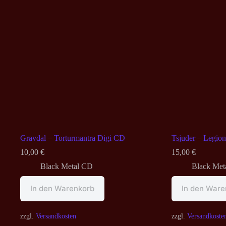
Gravdal – Torturmantra Digi CD
Tsjuder – Legio
10,00
€
15,00
€
Black Metal CD
Black Met
In den Warenkorb
In den Ware
zzgl.
Versandkosten
zzgl.
Versandkoste