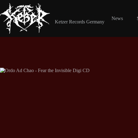
Zum
Inhalt
springen
Shop Ketzer Records
News
Ketzer Records Germany