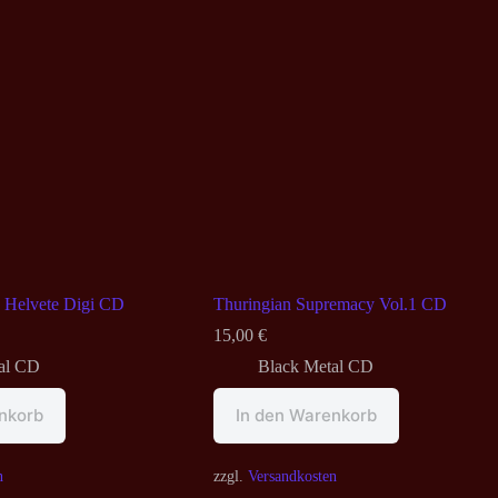
n Helvete Digi CD
Thuringian Supremacy Vol.1 CD
15,00
€
al CD
Black Metal CD
nkorb
In den Warenkorb
n
zzgl.
Versandkosten