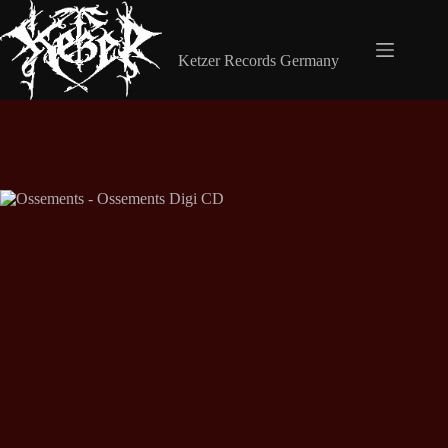
Zum
Inhalt
Shop Ketzer Records
springen
Ketzer Records Germany