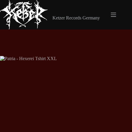
Zum
Inhalt
Shop Ketzer Records
springen
Ketzer Records Germany