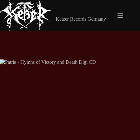
Zum
Inhalt
Shop Ketzer Records
springen
Ketzer Records Germany