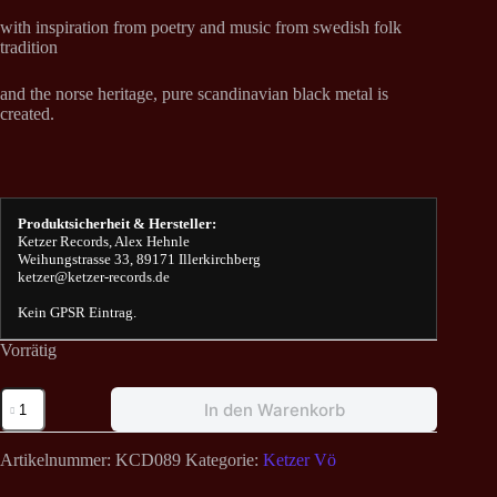
with inspiration from poetry and music from swedish folk
tradition
and the norse heritage, pure scandinavian black metal is
created.
Produktsicherheit & Hersteller:
Ketzer Records, Alex Hehnle
Weihungstrasse 33, 89171 Illerkirchberg
ketzer@ketzer-records.de
Kein GPSR Eintrag.
Vorrätig
Rimthurs
In den Warenkorb
-
Graveskrift
CD
Artikelnummer:
KCD089
Kategorie:
Ketzer Vö
Menge