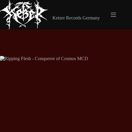
Zum
Inhalt
Shop Ketzer Records
springen
Ketzer Records Germany