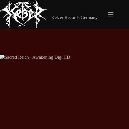
Zum
Inhalt
Shop Ketzer Records
springen
Ketzer Records Germany