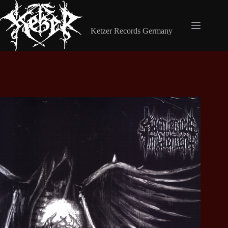
Zum
Inhalt
Shop Ketzer Records
springen
Ketzer Records Germany