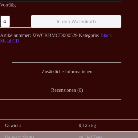
Vorrätig
Sacrilegious
In den Warenkorb
Impalment
-
III
Artikelnummer:
J2WCKBMCD000529
Kategorie:
Black
Lux
Metal CD
Infera
Digi
CD
Menge
Zusätzliche Informationen
Rezensionen (0)
Gewicht
0,125 kg
Delivery Status
ca. 3-4 Tage