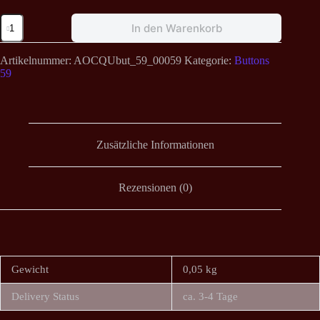
Satyricon
In den Warenkorb
-
King
Button
Artikelnummer:
AOCQUbut_59_00059
Kategorie:
Buttons
59mm
59
Menge
Zusätzliche Informationen
Rezensionen (0)
Gewicht
0,05 kg
Delivery Status
ca. 3-4 Tage