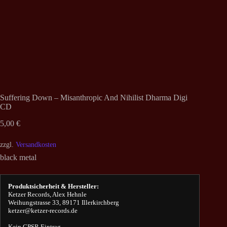
Suffering Down – Misanthropic And Nihilist Dharma Digi
CD
5,00
€
zzgl.
Versandkosten
black metal
Produktsicherheit & Hersteller:
Ketzer Records, Alex Hehnle
Weihungstrasse 33, 89171 Illerkirchberg
ketzer@ketzer-records.de
Kein GPSR Eintrag.