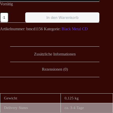
Vorrätig
Thorngoth
In den Warenkorb
-
Leere
CD
Artikelnummer:
bmcd1156
Kategorie:
Black Metal CD
Menge
Zusätzliche Informationen
Rezensionen (0)
Gewicht
0,125 kg
Delivery Status
ca. 3-4 Tage